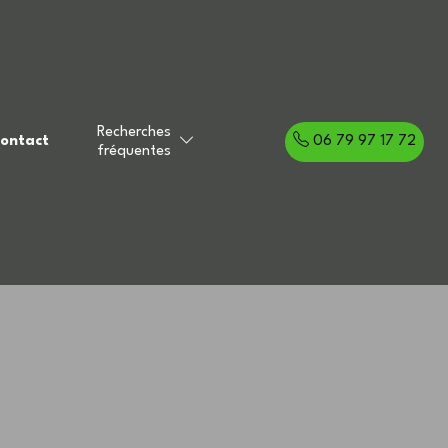
Recherches
ontact
06 79 97 17 72
fréquentes