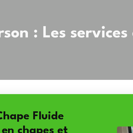
son : Les service
Chape Fluide
 en chapes et