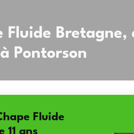
Fluide Bretagne, 
 à Pontorson
Chape Fluide
e 11 ans